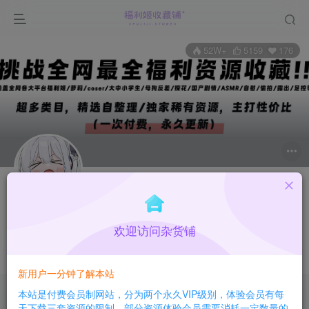
52W+
5159
176
关注
私信
七七
欢迎访问杂货铺
杂货铺看板娘
管理员
有事私信我，在线时间12点-22点！
新用户一分钟了解本站
本站是付费会员制网站，分为两个永久VIP级别，体验会员有每
文章
490
收藏
0
天下载三套资源的限制，部分资源体验会员需要消耗一定数量的