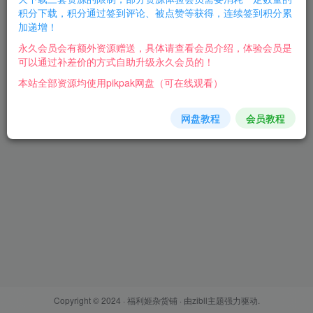
积分下载，积分通过签到评论、被点赞等获得，连续签到积分累
加递增！
登录密码
永久会员会有额外资源赠送，具体请查看会员介绍，体验会员是
找回密码
记住登录
可以通过补差价的方式自助升级永久会员的！
本站全部资源均使用pikpak网盘（可在线观看）
登录
网盘教程
会员教程
Copyright © 2024 ·
福利姬杂货铺
· 由
zibll主题
强力驱动.