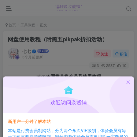
首页
工具教程
正文
网盘使用教程（附黑五pikpak折扣活动）
七七
关注
私信
5个月前更新
3
2537
10
pikpak网盘兑换会员及使用教程
（百度网盘会和谐资源，现已不再提供）
欢迎访问杂货铺
百度网盘：优势是使用方便无需翻墙；缺点是资源易屏蔽，
不支持在线观看！
【
就不教了
】
新用户一分钟了解本站
本站是付费会员制网站，分为两个永久VIP级别，体验会员有每
pikpak网盘：优势是支持在线观看，资源不会被屏蔽；缺点
天下载三套资源的限制，部分资源体验会员需要消耗一定数量的