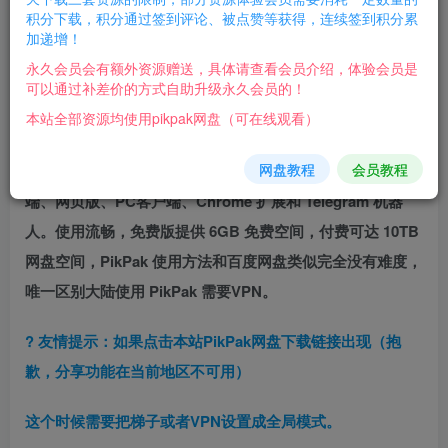
是使用该网盘首次登录需要翻墙。
积分下载，积分通过签到评论、被点赞等获得，连续签到积分累
加递增！
月卡比百度贵，首次年卡比百度便宜（建议电商渠道购买）
永久会员会有额外资源赠送，具体请查看会员介绍，体验会员是
可以通过补差价的方式自助升级永久会员的！
想要下载或转存本站资源，除百度云盘外建议使用 PikPak
本站全部资源均使用pikpak网盘（可在线观看）
网盘，PikPak 是一款私人网盘应用，支持离线下载、秒存、
网盘教程
会员教程
网盘、在线播放等功能，目前已支持 iOS、Android 客户
端、网页版、PC客户端、Chrome 扩展和 Telegram 机器
人。使用流畅，免费版提供 6GB 免费空间，付费可达 10TB
网盘空间，PikPak 使用方法和百度网盘类似完全没有难度，
唯一区别大陆使用 PikPak 需要VPN。
? 友情提示：如果点击本站PikPak网盘下载链接出现（抱
歉，分享功能在当前地区不可用）
这个时候需要把梯子或者VPN设置成全局模式。