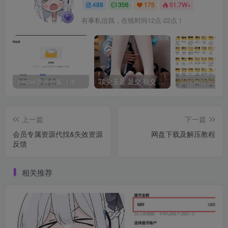
488
356
175
51.7W+
有事私信我，在线时间12点-22点！
pikpak资源合集（永久会员专享）
顶尖玉足 足交 鞋交 腿交 『雪乃99/xuenai99』自整理收集【177.6G】
上一篇
下一篇
会员专属资源代找&失效资源
网盘下载及解压教程
反馈
相关推荐