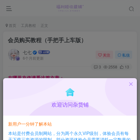
首页
工具教程
正文
会员购买教程（手把手上车版）
七七
关注
私信
6个月前更新
3
2558
13
在哪里充值请看这篇文章：
会员支付地址
欢迎访问杂货铺
2年前
17
新用户一分钟了解本站
网盘如何使用请看这篇文章：
本站是付费会员制网站，分为两个永久VIP级别，体验会员有每
天下载三套资源的限制，部分资源体验会员需要消耗一定数量的