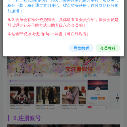
网盘使用教程（附黑五pikpak折扣活动）
积分下载，积分通过签到评论、被点赞等获得，连续签到积分累
加递增！
2年前
10
永久会员会有额外资源赠送，具体请查看会员介绍，体验会员是
可以通过补差价的方式自助升级永久会员的！
充值步骤详细版
本站全部资源均使用pikpak网盘（可在线观看）
1.打开网址
网盘教程
会员教程
2.注册账号