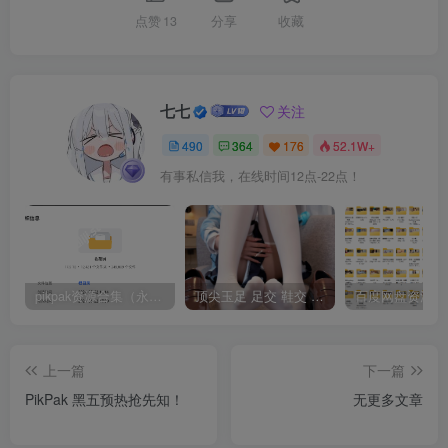
点赞
13
分享
收藏
七七
关注
490
364
176
52.1W+
有事私信我，在线时间12点-22点！
pikpak资源合集（永久会员专享）
顶尖玉足 足交 鞋交 腿交 『雪乃99/xuenai99』自整理收集【177.6G】
上一篇
下一篇
PikPak 黑五预热抢先知！
无更多文章